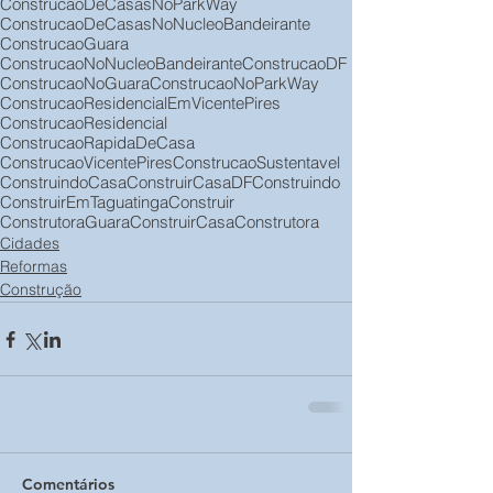
ConstrucaoDeCasasNoParkWay
ConstrucaoDeCasasNoNucleoBandeirante
ConstrucaoGuara
ConstrucaoNoNucleoBandeirante
ConstrucaoDF
ConstrucaoNoGuara
ConstrucaoNoParkWay
ConstrucaoResidencialEmVicentePires
ConstrucaoResidencial
ConstrucaoRapidaDeCasa
ConstrucaoVicentePires
ConstrucaoSustentavel
ConstruindoCasa
ConstruirCasaDF
Construindo
ConstruirEmTaguatinga
Construir
ConstrutoraGuara
ConstruirCasa
Construtora
Cidades
Reformas
Construção
Comentários