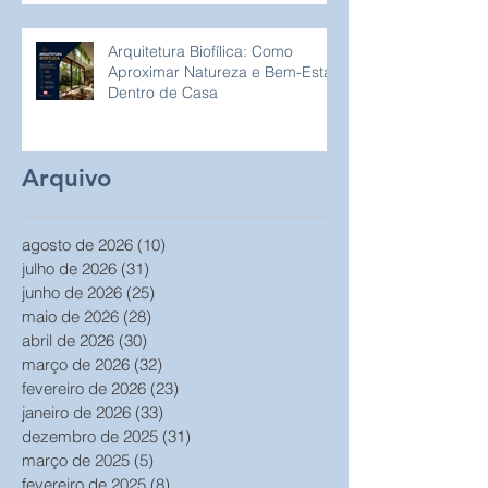
Arquitetura Biofílica: Como
Aproximar Natureza e Bem-Estar
Dentro de Casa
Arquivo
agosto de 2026
(10)
10 posts
julho de 2026
(31)
31 posts
junho de 2026
(25)
25 posts
maio de 2026
(28)
28 posts
abril de 2026
(30)
30 posts
março de 2026
(32)
32 posts
fevereiro de 2026
(23)
23 posts
janeiro de 2026
(33)
33 posts
dezembro de 2025
(31)
31 posts
março de 2025
(5)
5 posts
fevereiro de 2025
(8)
8 posts