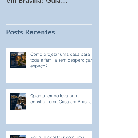
em Brasília: Guia
Obra Sem Qu
Completo para
Perceba!
Proprietários de Lotes
Posts Recentes
Como projetar uma casa para
toda a família sem desperdiçar
espaço?
Quanto tempo leva para
construir uma Casa em Brasília?
Por que construir com uma