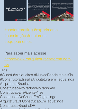
#contourcrafting
#experimento
#construção
#contornos
#equipamentos
Para saber mais acesse 
https://www.rrarquiteturaereforma.com.
br/
Tags:
#Guará #Arniqueiras #NúcleoBandeirante #Taguatinga #VicentePires #ParkWay #JardimBotânico
#ConstrutoraBrasilia
Arquitetura em Taguatinga
ArquiteturaBrasilia
ConstrucaoAltoPadraoNoParkWay
ConstrucaoEmVicentePires
ConstrucaoDeCasasEmTaguatinga
ArquiteturaDF
ConstrucaoEmTaguatinga
ConstrucaoBrasiliaDF