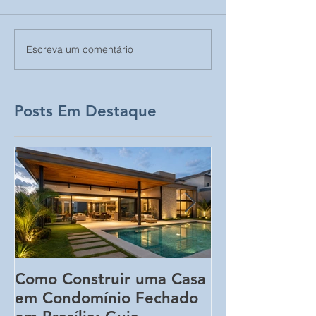
Escreva um comentário
Posts Em Destaque
Como Construir uma Casa
5 Erros Que 
em Condomínio Fechado
Aumentar o C