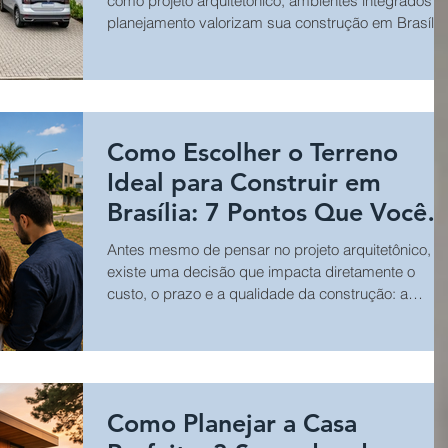
como projeto arquitetônico, ambientes integrados e
planejamento valorizam sua construção em Brasília
Como Escolher o Terreno
Ideal para Construir em
Brasília: 7 Pontos Que Você
Deve Avaliar
Antes mesmo de pensar no projeto arquitetônico,
existe uma decisão que impacta diretamente o
custo, o prazo e a qualidade da construção: a
escolha do terreno. Em Brasília e região, fatores
como topografia, legislação urbanística, infraestrutu
e características do solo devem ser analisados ant
da compra ou do início da obra.
Como Planejar a Casa