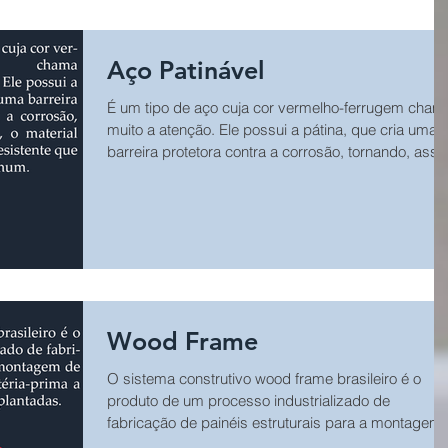
arquitetônico✔ Aprovação e documentação✔
Fundação✔ Estrutura✔ Acabamento.
Aço Patinável
É um tipo de aço cuja cor vermelho-ferrugem cham
muito a atenção. Ele possui a pátina, que cria uma
barreira protetora contra a corrosão, tornando, assi
o material três vezes mais resistente que o aço
comum.
Wood Frame
O sistema construtivo wood frame brasileiro é o
produto de um processo industrializado de
fabricação de painéis estruturais para a montagem
de edificações, sendo sua principal matéria-prima a