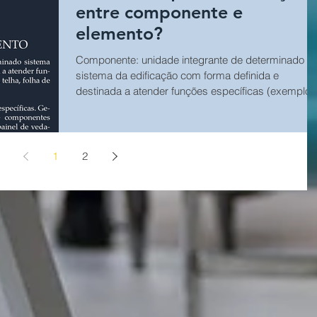
entre componente e
elemento?
Componente: unidade integrante de determinado
sistema da edificação com forma definida e
destinada a atender funções específicas (exemplo:
bloco de alvenaria, telha, folha de porta). Elemento:
Parte de um sistema com funções específicas.
Geralmente é composto por um conjunto de
componentes (exemplo: parede de vedação de
1
2
alvenaria, painel de vedação pré-fabricado, estrutur
de cobertura).