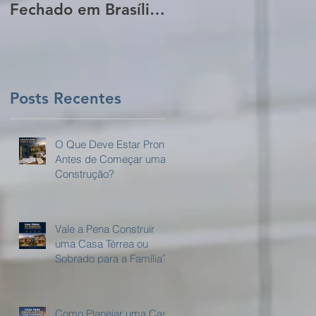
Fechado em Brasília:
da Sua Obra Sem
Guia Completo para
Que Você Perceba!
Proprietários de
Lotes
Posts Recentes
m
O Que Deve Estar Pronto
Antes de Começar uma
Construção?
 a
m
Vale a Pena Construir
uma Casa Térrea ou
Sobrado para a Família?
a
Como Planejar uma Casa