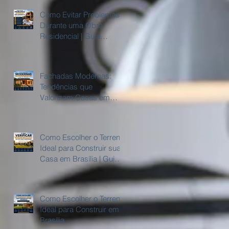
Como Evitar Problemas
Durante uma Obra
Residencial | Guia
Completo
or
Fachadas Modernas:
Tendências que
Valorizam Casas em
Brasília
da
Como Escolher o Terreno
Ideal para Construir sua
Casa em Brasília | Guia
Completo
s
Como Escolher o Terreno
Ideal para Construir em
Brasília
o