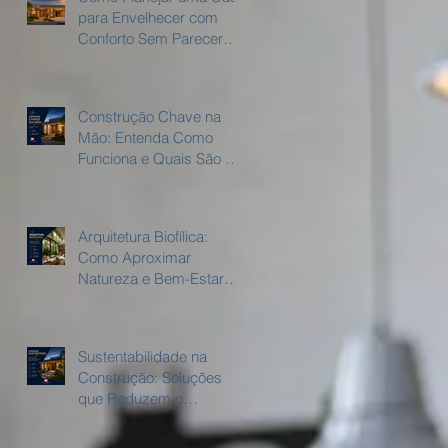
para Envelhecer com
.
Conforto Sem Parecer
uma casa adaptada?
Construção Chave na
Mão: Entenda Como
Funciona e Quais São as
Vantagens.
Arquitetura Biofílica:
Como Aproximar
Natureza e Bem-Estar
Dentro de Casa
ra
Sustentabilidade na
es
Construção: Soluções
que Reduzem o
Consumo de Água e
Energia