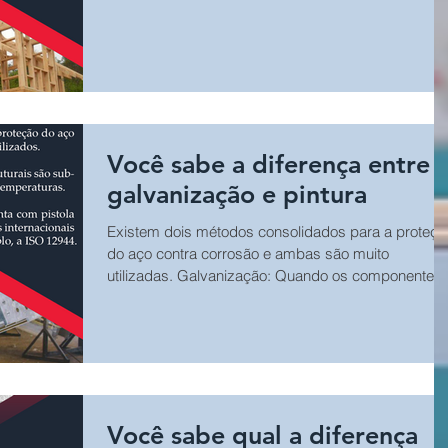
madeira proveniente de florestas plantadas.
Você sabe a diferença entre
galvanização e pintura
Existem dois métodos consolidados para a proteçã
do aço contra corrosão e ambas são muito
utilizadas. Galvanização: Quando os componentes
estruturais são submersos em um banho de zinco 
elevadas temperaturas.
Você sabe qual a diferença