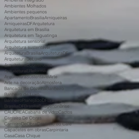
Ambiente integrado
Ambientes Molhados
Ambientes pequenos
ApartamentoBrasilia
Arniqueiras
ArniqueirasDF
Arquitetura
Arquitetura em Brasília
Arquitetura em Taguatinga
Arquitetura sensorial
Arquitetura sustentável
ArquiteturaBrasilia
ArquiteturaDF
ArquiteturaDeLuxo
ArquiteturaEConstrucao
ArquiteturaEReforma
ArquiteturaSustentavel
Arte
Arte na decoração
Atmosfera
Bancada de Cozinha
Banheiro
Banheiro de Luxo
BanheiroPlanejadoDF
Brasilia
BrasiliaDF
Brasília
Bridgerton
Brise
CAU
CREA
Cabana de vidro
Cactos
Canteiro De Obras
CanteiroDeObra
Cantinho do Café
Capacetes em obras
Carpintaria
Casa
Casa Chique