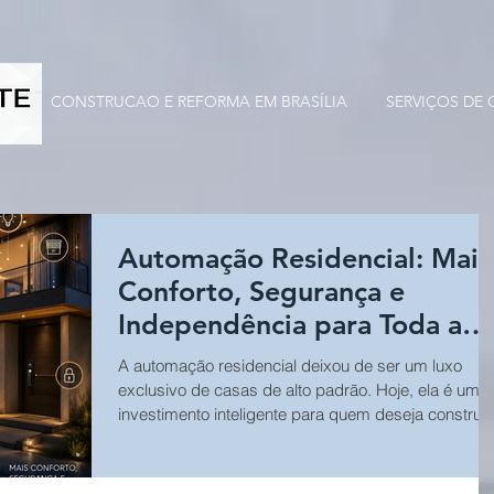
CONSTRUCAO E REFORMA EM BRASÍLIA
SERVIÇOS DE
Automação Residencial: Mais
Conforto, Segurança e
Independência para Toda a
Família
A automação residencial deixou de ser um luxo
exclusivo de casas de alto padrão. Hoje, ela é um
investimento inteligente para quem deseja construir
uma residência mais confortável, segura e eficiente.
Com poucos comandos de voz ou pelo celular, é
possível controlar iluminação, fechaduras, câmeras