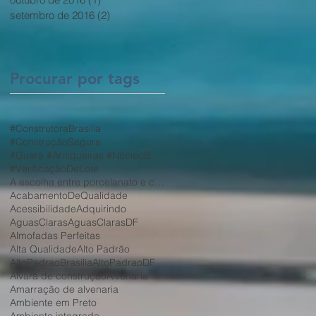
setembro de 2016
(2)
2 posts
Procurar por tags
#ConstrutoraBrasilia
#ConstruçãoSegura
#Guará #Arniqueiras #NúcleoBandeirante #Taguatinga #VicentePires #ParkWay #JardimBotânico
a
#VerificaçãoDeLote
A escolha entre porcelanato e cerâmica depende de diversos fatores
AcabamentoDeQualidade
Acessibilidade
Adquirindo
AguasClaras
AguasClarasDF
Almofadas Perfeitas
Alta Qualidade
Alto Padrão
AltoPadraoBrasilia
AltoPadraoDF
Alvará de construção
Alvenaria
Amarração de alvenaria
Ambiente em Preto