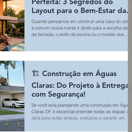
Perfeita: 3 Segredos do
Layout para o Bem-Estar da
sua Família
Quando pensamos em construir uma casa do zero,
é comum nossa mente ir direto para a escolha da c
da fachada, o estilo da piscina ou o modelo dos
revestimentos da cozinha. Sem dúvida, esses
detalhes são deliciosos de planejar. No entanto, o
verdadeiro segredo de uma casa onde dá gosto de
viver não está no acabamento final, mas sim na
forma como ela é desenhada para acolher a rotina 
🏗️ Construção em Águas
sua família. A arquitetura moderna de alto padrão
tem um compromisso muito claro: a casa de
Claras: Do Projeto à Entrega
com Segurança!
Se você está planejando uma construção em Água
Claras DF, é essencial entender todas as etapas da
obra para evitar atrasos, prejuízos e garantir um
resultado de alto padrão. Uma construção bem
planejada passa por etapas fundamentais:✔ Projet