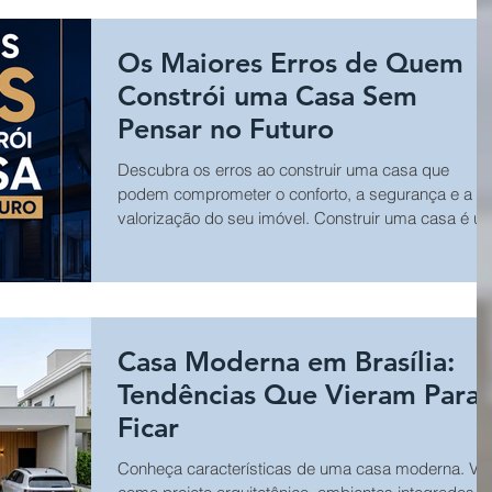
persianas e diversos outros equipamentos,
proporcionando praticidade para crianças, adultos,
Os Maiores Erros de Quem
idosos e pessoas com mobilidade reduzida.
Constrói uma Casa Sem
Pensar no Futuro
Descubra os erros ao construir uma casa que
podem comprometer o conforto, a segurança e a
valorização do seu imóvel. Construir uma casa é u
dos maiores investimentos da vida. No entanto,
muitas pessoas planejam a obra apenas para as
necessidades atuais e deixam de considerar como
rotina da família pode mudar ao longo dos anos. U
projeto arquitetônico inteligente deve acompanhar
Casa Moderna em Brasília:
todas as fases da vida, proporcionando conforto
para crianças, adultos, idosos e pessoas com mo
Tendências Que Vieram Para
Ficar
Conheça características de uma casa moderna. Vej