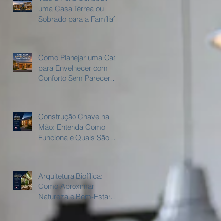
uma Casa Térrea ou
Sobrado para a Família?
Como Planejar uma Casa
para Envelhecer com
Conforto Sem Parecer
uma casa adaptada?
Construção Chave na
Mão: Entenda Como
Funciona e Quais São as
Vantagens.
Arquitetura Biofílica:
Como Aproximar
Natureza e Bem-Estar
Dentro de Casa