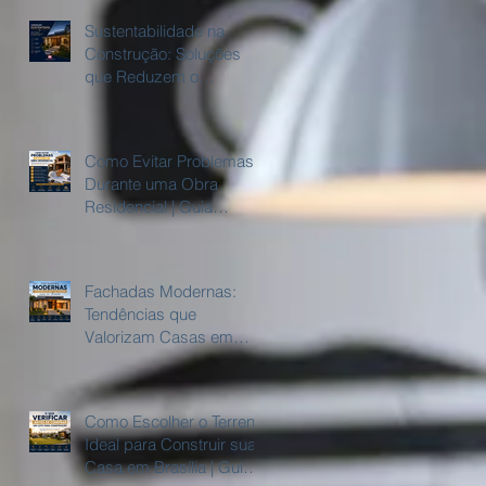
Sustentabilidade na
Construção: Soluções
que Reduzem o
Consumo de Água e
Energia
Como Evitar Problemas
Durante uma Obra
Residencial | Guia
Completo
Fachadas Modernas:
Tendências que
Valorizam Casas em
Brasília
Como Escolher o Terreno
Ideal para Construir sua
Casa em Brasília | Guia