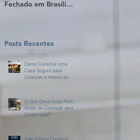
Fechado em Brasília:
da Sua Obra Sem
Guia Completo para
Que Você Perceba!
Proprietários de
Lotes
Posts Recentes
Como Construir uma
Casa Segura para
Crianças e Idosos ao
Mesmo Tempo?
O Que Deve Estar Pronto
Antes de Começar uma
Construção?
Vale a Pena Construir