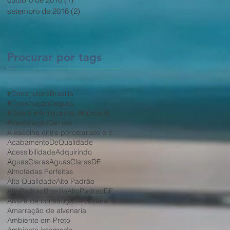
setembro de 2016
(2)
2 posts
Procurar por tags
#ConstrutoraBrasilia
#ConstruçãoSegura
#Guará #Arniqueiras #NúcleoBandeirante #Taguatinga #VicentePires #ParkWay #JardimBotânico
#VerificaçãoDeLote
A escolha entre porcelanato e cerâmica depende de diversos fatores
AcabamentoDeQualidade
Acessibilidade
Adquirindo
AguasClaras
AguasClarasDF
Almofadas Perfeitas
Alta Qualidade
Alto Padrão
AltoPadraoBrasilia
AltoPadraoDF
Alvará de construção
Alvenaria
Amarração de alvenaria
Ambiente em Preto