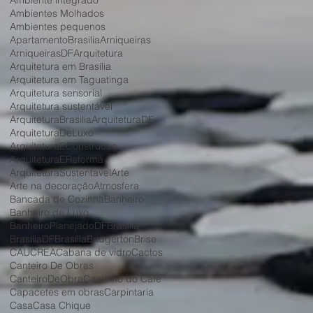
Ambiente integrado
Ambientes Molhados
Ambientes pequenos
ApartamentoBrasilia
Arniqueiras
ArniqueirasDF
Arquitetura
Arquitetura em Brasília
Arquitetura em Taguatinga
Arquitetura sensorial
Arquitetura sustentável
ArquiteturaBrasilia
ArquiteturaDF
ArquiteturaDeLuxo
ArquiteturaEConstrucao
ArquiteturaEReforma
ArquiteturaSustentavel
Arte
Arte na decoração
Atmosfera
Bancada de Cozinha
Banheiro
Banheiro de Luxo
BanheiroPlanejadoDF
Brasilia
BrasiliaDF
Brasília
Bridgerton
Brise
CAU
CREA
Cabana de vidro
Cactos
Canteiro De Obras
CanteiroDeObra
Cantinho do Café
Capacetes em obras
Carpintaria
Casa
Casa Chique