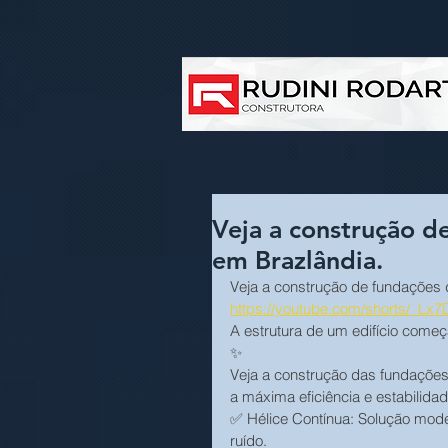
Veja a construção d
em Brazlândia.
Veja a construção de fundações d
https://youtube.com/shorts/_Lx
A estrutura de um edifício come
✨
Veja a construção das fundações 
a máxima eficiência e estabilidad
✅ Hélice Contínua: Solução mode
ruído.