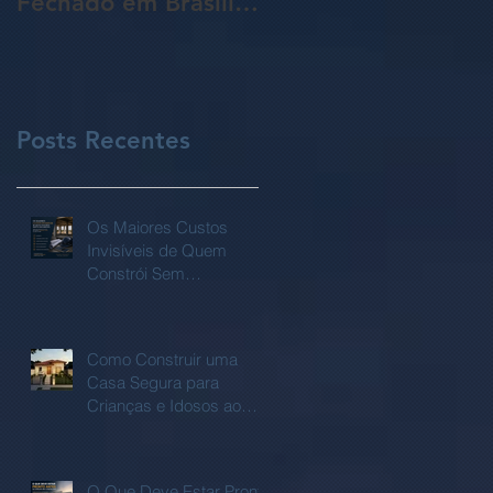
Fechado em Brasília:
da Sua Obra Sem
Guia Completo para
Que Você Perceba!
Proprietários de
Lotes
Posts Recentes
Os Maiores Custos
Invisíveis de Quem
Constrói Sem
Planejamento:
Como Construir uma
Casa Segura para
Crianças e Idosos ao
Mesmo Tempo?
O Que Deve Estar Pronto