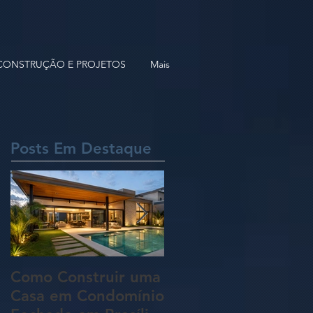
 CONSTRUÇÃO E PROJETOS
Mais
Posts Em Destaque
Como Construir uma
5 Erros Que Podem
Casa em Condomínio
Aumentar o Custo