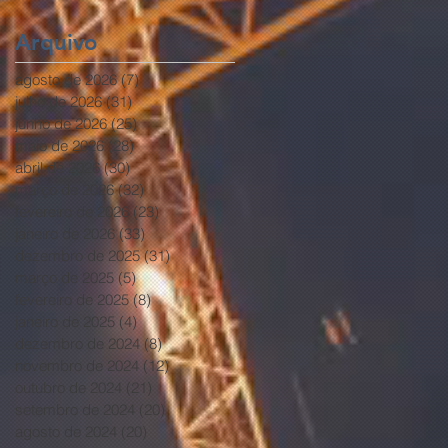
Brasília
Arquivo
agosto de 2026
(7)
7 posts
julho de 2026
(31)
31 posts
junho de 2026
(25)
25 posts
maio de 2026
(28)
28 posts
abril de 2026
(30)
30 posts
março de 2026
(32)
32 posts
fevereiro de 2026
(23)
23 posts
janeiro de 2026
(33)
33 posts
dezembro de 2025
(31)
31 posts
março de 2025
(5)
5 posts
fevereiro de 2025
(8)
8 posts
janeiro de 2025
(4)
4 posts
dezembro de 2024
(8)
8 posts
novembro de 2024
(12)
12 posts
outubro de 2024
(21)
21 posts
setembro de 2024
(20)
20 posts
agosto de 2024
(20)
20 posts