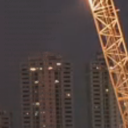
#ConstrutoraBrasilia
#ConstruçãoSegura
#Guará #Arniqueiras #NúcleoBandeirante #Taguatinga #VicentePires #ParkWay #JardimBotânico
#VerificaçãoDeLote
A escolha entre porcelanato e cerâmica depende de diversos fatores
AcabamentoDeQualidade
Acessibilidade
Adquirindo
AguasClaras
AguasClarasDF
Almofadas Perfeitas
Alta Qualidade
Alto Padrão
AltoPadraoBrasilia
AltoPadraoDF
Alvará de construção
Alvenaria
Amarração de alvenaria
Ambiente em Preto
Ambiente integrado
Ambientes Molhados
Ambientes pequenos
ApartamentoBrasilia
Arniqueiras
ArniqueirasDF
Arquitetura
Arquitetura em Brasília
Arquitetura em Taguatinga
Arquitetura sensorial
Arquitetura sustentável
ArquiteturaBrasilia
ArquiteturaDF