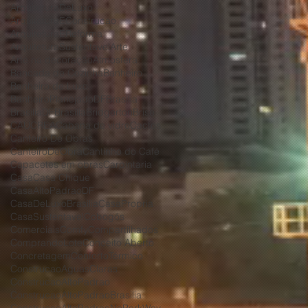
ArquiteturaDeLuxo
ArquiteturaEConstrucao
ArquiteturaEReforma
ArquiteturaSustentavel
Arte
Arte na decoração
Atmosfera
Bancada de Cozinha
Banheiro
Banheiro de Luxo
BanheiroPlanejadoDF
Brasilia
BrasiliaDF
Brasília
Bridgerton
Brise
CAU
CREA
Cabana de vidro
Cactos
Canteiro De Obras
CanteiroDeObra
Cantinho do Café
Capacetes em obras
Carpintaria
Casa
Casa Chique
CasaAltoPadraoDF
CasaDeLuxoBrasilia
CasaPropria
CasaSustentavel
Cobogós
Comerciais
Comfy
Compartilhados
ComprandoLote
Conceito Aberto
Concretagem
ConfortoTérmico
ConstrucaoAguasClaras
ConstrucaoAltoPadrao
ConstrucaoAltoPadraoBrasilia
ConstrucaoAltoPadraoNoParkWay