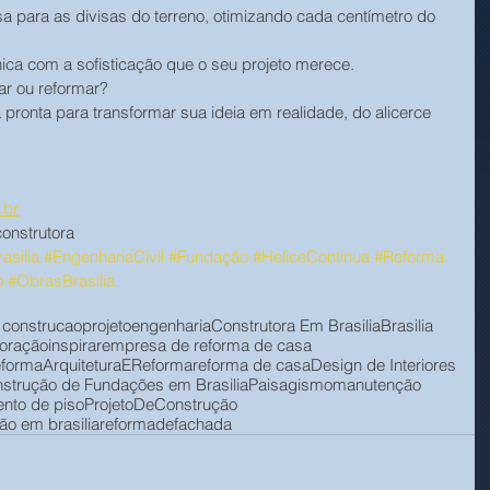
a para as divisas do terreno, otimizando cada centímetro do 
ica com a sofisticação que o seu projeto merece.
ar ou reformar?
pronta para transformar sua ideia em realidade, do alicerce 
.br
onstrutora
asilia
#EngenhariaCivil
#Fundação
#HeliceContinua
#Reforma
o
#ObrasBrasilia
construcao
projeto
engenharia
Construtora Em Brasilia
Brasilia
coração
inspirar
empresa de reforma de casa
eforma
ArquiteturaEReforma
reforma de casa
Design de Interiores
strução de Fundações em Brasilia
Paisagismo
manutenção
nto de piso
ProjetoDeConstrução
o em brasilia
reformadefachada