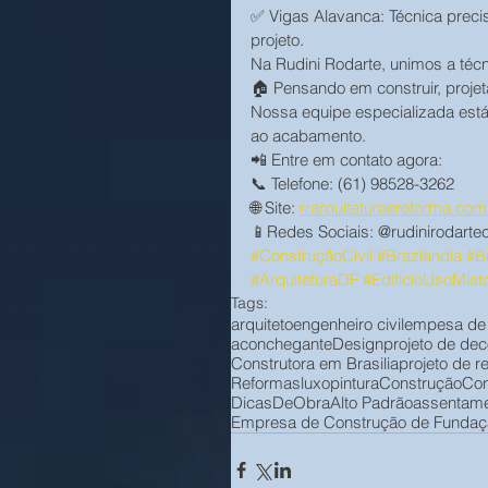
✅ Vigas Alavanca: Técnica precis
projeto.
Na Rudini Rodarte, unimos a técn
🏠 Pensando em construir, projet
Nossa equipe especializada está 
ao acabamento.
📲 Entre em contato agora:
📞 Telefone: (61) 98528-3262
🌐 Site: 
rrarquiteturaereforma.com
📱Redes Sociais: @rudinirodartec
#ConstruçãoCivil
#Brazlandia
#Br
#ArquiteturaDF
#EdificioUsoMist
Tags:
arquiteto
engenheiro civil
empesa de 
aconchegante
Design
projeto de de
Construtora em Brasilia
projeto de r
Reformas
luxo
pintura
Construção
Con
DicasDeObra
Alto Padrão
assentame
Empresa de Construção de Fundaçã