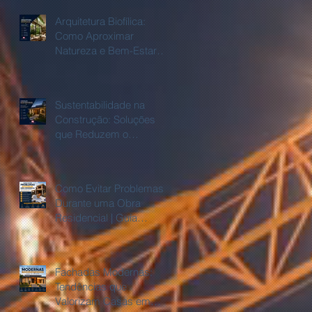
Arquitetura Biofílica:
Como Aproximar
Natureza e Bem-Estar
Dentro de Casa
Sustentabilidade na
Construção: Soluções
que Reduzem o
Consumo de Água e
Energia
Como Evitar Problemas
Durante uma Obra
Residencial | Guia
Completo
Fachadas Modernas:
Tendências que
Valorizam Casas em