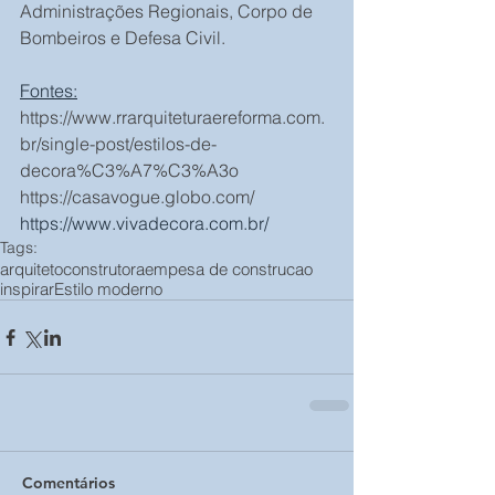
Administrações Regionais, Corpo de 
Bombeiros e Defesa Civil.
Fontes:
https://www.rrarquiteturaereforma.com.
br/single-post/estilos-de-
decora%C3%A7%C3%A3o
https://casavogue.globo.com/
https://www.vivadecora.com.br/
Tags:
arquiteto
construtora
empesa de construcao
inspirar
Estilo moderno
Comentários