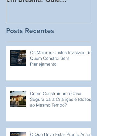
Completo para
Perceba!
Proprietários de Lotes
Posts Recentes
Os Maiores Custos Invisíveis de
Quem Constrói Sem
Planejamento:
Como Construir uma Casa
Segura para Crianças e Idosos
ao Mesmo Tempo?
O Que Deve Estar Pronto Antes