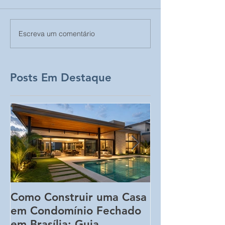
Escreva um comentário
Posts Em Destaque
Como Construir uma Casa
5 Erros Que 
em Condomínio Fechado
Aumentar o C
em Brasília: Guia
Obra Sem Qu