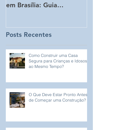
em Brasília: Guia
Obra Sem Qu
Completo para
Perceba!
Proprietários de Lotes
Posts Recentes
Como Construir uma Casa
Segura para Crianças e Idosos
ao Mesmo Tempo?
O Que Deve Estar Pronto Antes
de Começar uma Construção?