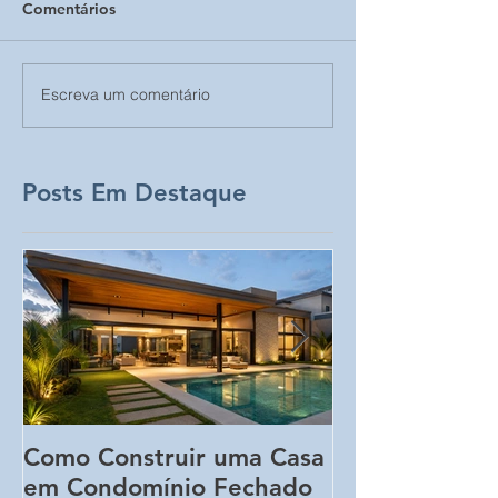
Comentários
Escreva um comentário
Posts Em Destaque
Como Construir uma Casa
5 Erros Que 
em Condomínio Fechado
Aumentar o C