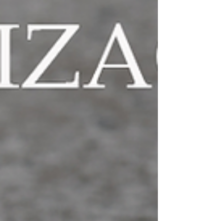
planeje sistemas sustentáveis desde o projeto
inicial para máxima eficiência. 📞 (61) 98528-
3262 🌐 rrarquiteturaereforma.com.br