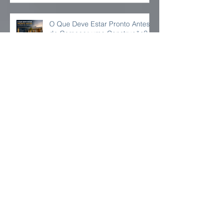
ao Mesmo Tempo?
O Que Deve Estar Pronto Antes
de Começar uma Construção?
Vale a Pena Construir uma Casa
Térrea ou Sobrado para a
Família?
Como Planejar uma Casa para
Envelhecer com Conforto Sem
Parecer uma casa adaptada?