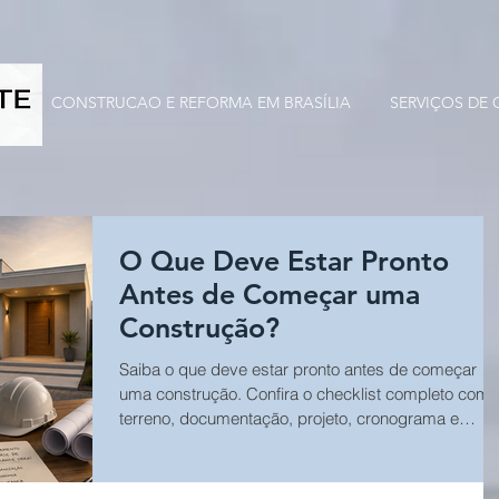
CONSTRUCAO E REFORMA EM BRASÍLIA
SERVIÇOS DE
O Que Deve Estar Pronto
Antes de Começar uma
Construção?
Saiba o que deve estar pronto antes de começar
uma construção. Confira o checklist completo com
terreno, documentação, projeto, cronograma e
aprovações para construir com mais segurança em
Brasília.