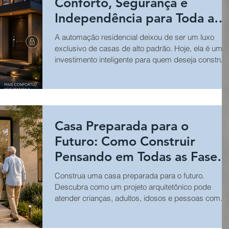
Conforto, Segurança e
Independência para Toda a
Família
A automação residencial deixou de ser um luxo
exclusivo de casas de alto padrão. Hoje, ela é um
investimento inteligente para quem deseja construir
uma residência mais confortável, segura e eficiente.
Com poucos comandos de voz ou pelo celular, é
possível controlar iluminação, fechaduras, câmeras
persianas e diversos outros equipamentos,
proporcionando praticidade para crianças, adultos,
Casa Preparada para o
idosos e pessoas com mobilidade reduzida.
Futuro: Como Construir
Pensando em Todas as Fases
da Vida
Construa uma casa preparada para o futuro.
Descubra como um projeto arquitetônico pode
atender crianças, adultos, idosos e pessoas com
mobilidade reduzida, valorizando seu imóvel.