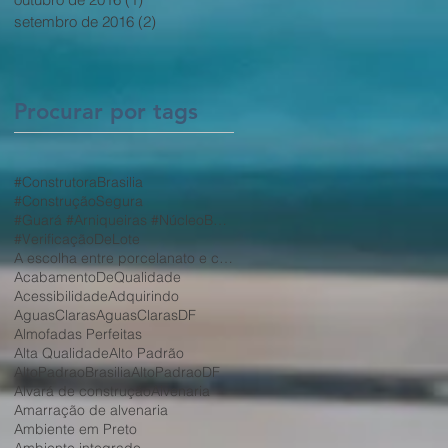
setembro de 2016
(2)
2 posts
,
Procurar por tags
#ConstrutoraBrasilia
#ConstruçãoSegura
#Guará #Arniqueiras #NúcleoBandeirante #Taguatinga #VicentePires #ParkWay #JardimBotânico
#VerificaçãoDeLote
A escolha entre porcelanato e cerâmica depende de diversos fatores
AcabamentoDeQualidade
Acessibilidade
Adquirindo
AguasClaras
AguasClarasDF
Almofadas Perfeitas
Alta Qualidade
Alto Padrão
AltoPadraoBrasilia
AltoPadraoDF
Alvará de construção
Alvenaria
Amarração de alvenaria
Ambiente em Preto