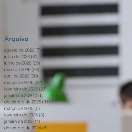
Brasília
O
Arquivo
agosto de 2026
(7)
7 posts
julho de 2026
(31)
31 posts
junho de 2026
(25)
25 posts
maio de 2026
(28)
28 posts
abril de 2026
(30)
30 posts
março de 2026
(32)
32 posts
fevereiro de 2026
(23)
23 posts
janeiro de 2026
(33)
33 posts
dezembro de 2025
(31)
31 posts
março de 2025
(5)
5 posts
fevereiro de 2025
(8)
8 posts
janeiro de 2025
(4)
4 posts
dezembro de 2024
(8)
8 posts