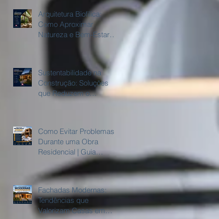
Arquitetura Biofílica:
Como Aproximar
Natureza e Bem-Estar
Dentro de Casa
Sustentabilidade na
Construção: Soluções
,
que Reduzem o
Consumo de Água e
Energia
Como Evitar Problemas
Durante uma Obra
Residencial | Guia
Completo
Fachadas Modernas:
Tendências que
Valorizam Casas em