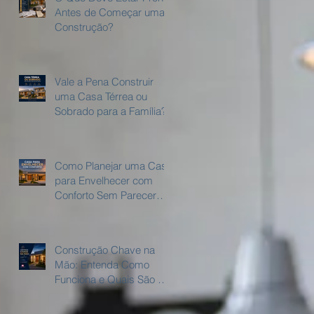
Antes de Começar uma
Construção?
Vale a Pena Construir
uma Casa Térrea ou
a
Sobrado para a Família?
Como Planejar uma Casa
para Envelhecer com
Conforto Sem Parecer
uma casa adaptada?
Construção Chave na
Mão: Entenda Como
Funciona e Quais São as
Vantagens.