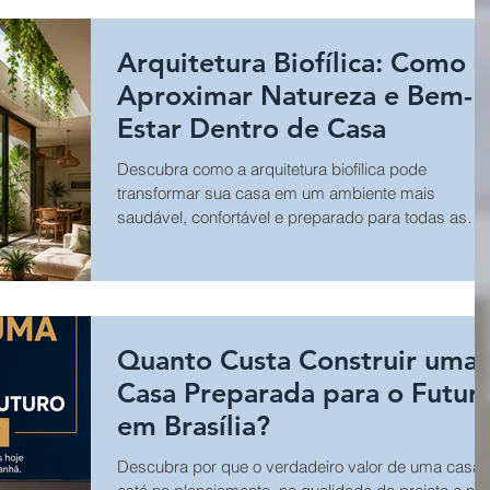
Arquitetura Biofílica: Como
Aproximar Natureza e Bem-
Estar Dentro de Casa
Descubra como a arquitetura biofílica pode
transformar sua casa em um ambiente mais
saudável, confortável e preparado para todas as
fases da vida A casa deixou de ser apenas um lug
para morar. Ela passou a ser um espaço de
convivência, descanso, trabalho e bem-estar. Ness
cenário, a arquitetura biofílica vem ganhando
destaque por integrar elementos naturais ao projeto
Quanto Custa Construir uma
arquitetônico, criando ambientes mais agradáveis,
funcionais e saudáveis. Em Brasília e no Distrito
Casa Preparada para o Futur
Federa
em Brasília?
Descubra por que o verdadeiro valor de uma casa