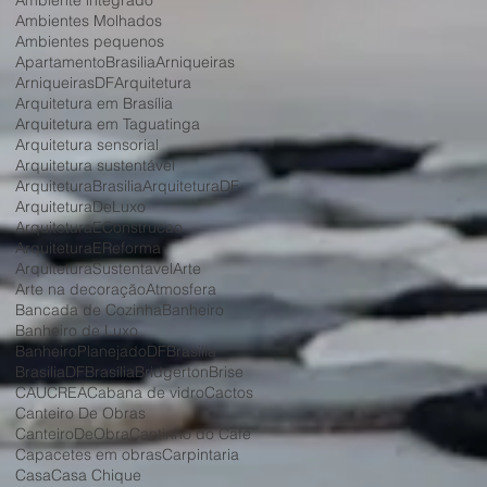
Ambiente integrado
Ambientes Molhados
Ambientes pequenos
ApartamentoBrasilia
Arniqueiras
ArniqueirasDF
Arquitetura
Arquitetura em Brasília
Arquitetura em Taguatinga
Arquitetura sensorial
Arquitetura sustentável
ArquiteturaBrasilia
ArquiteturaDF
ArquiteturaDeLuxo
ArquiteturaEConstrucao
ArquiteturaEReforma
ArquiteturaSustentavel
Arte
Arte na decoração
Atmosfera
Bancada de Cozinha
Banheiro
Banheiro de Luxo
BanheiroPlanejadoDF
Brasilia
BrasiliaDF
Brasília
Bridgerton
Brise
CAU
CREA
Cabana de vidro
Cactos
Canteiro De Obras
CanteiroDeObra
Cantinho do Café
Capacetes em obras
Carpintaria
Casa
Casa Chique