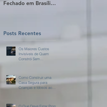
Fechado em Brasília:
da Sua Obra Sem
Guia Completo para
Que Você Perceba!
Proprietários de
Lotes
Posts Recentes
Os Maiores Custos
ar
Invisíveis de Quem
Constrói Sem
e
Planejamento:
Como Construir uma
Casa Segura para
o
Crianças e Idosos ao
Mesmo Tempo?
O Que Deve Estar Pronto