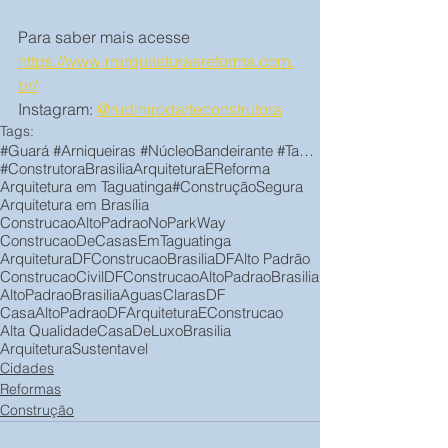
Para saber mais acesse 
https://www.rrarquiteturaereforma.com.
br/
Instagram: 
@rudinirodarteconstrutora
Tags:
#Guará #Arniqueiras #NúcleoBandeirante #Taguatinga #VicentePires #ParkWay #JardimBotânico
#ConstrutoraBrasilia
ArquiteturaEReforma
Arquitetura em Taguatinga
#ConstruçãoSegura
Arquitetura em Brasília
ConstrucaoAltoPadraoNoParkWay
ConstrucaoDeCasasEmTaguatinga
ArquiteturaDF
ConstrucaoBrasiliaDF
Alto Padrão
ConstrucaoCivilDF
ConstrucaoAltoPadraoBrasilia
AltoPadraoBrasilia
AguasClarasDF
CasaAltoPadraoDF
ArquiteturaEConstrucao
Alta Qualidade
CasaDeLuxoBrasilia
ArquiteturaSustentavel
Cidades
Reformas
Construção