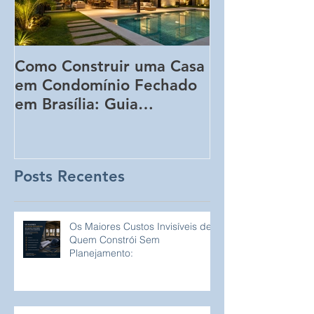
Como Construir uma Casa
5 Erros Que 
em Condomínio Fechado
Aumentar o C
em Brasília: Guia
Obra Sem Qu
Completo para
Perceba!
Proprietários de Lotes
Posts Recentes
Os Maiores Custos Invisíveis de
Quem Constrói Sem
Planejamento: