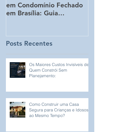
em Condomínio Fechado
Aumentar o C
em Brasília: Guia
Obra Sem Qu
Completo para
Perceba!
Proprietários de Lotes
Posts Recentes
Os Maiores Custos Invisíveis de
Quem Constrói Sem
Planejamento:
Como Construir uma Casa
Segura para Crianças e Idosos
ao Mesmo Tempo?