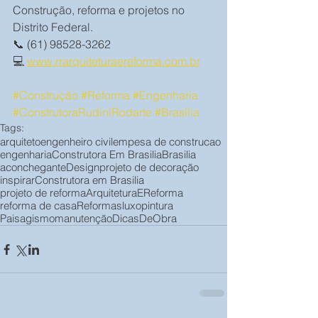
Construção, reforma e projetos no 
Distrito Federal.
📞 (61) 98528-3262
💻 
www.rrarquiteturaereforma.com.br
#Construção
#Reforma
#Engenharia
#ConstrutoraRudiniRodarte
#Brasília
Tags:
arquiteto
engenheiro civil
empesa de construcao
engenharia
Construtora Em Brasilia
Brasilia
aconchegante
Design
projeto de decoração
inspirar
Construtora em Brasilia
projeto de reforma
ArquiteturaEReforma
reforma de casa
Reformas
luxo
pintura
Paisagismo
manutenção
DicasDeObra