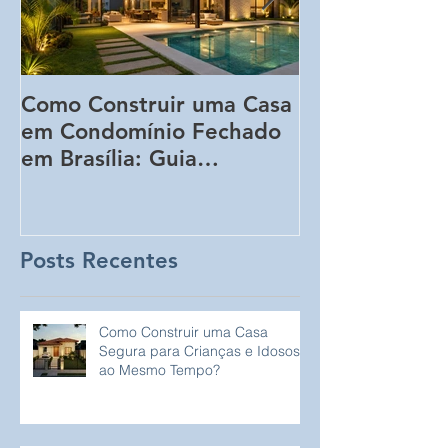
Como Construir uma Casa
5 Erros Que 
em Condomínio Fechado
Aumentar o C
em Brasília: Guia
Obra Sem Qu
Completo para
Perceba!
Proprietários de Lotes
Posts Recentes
Como Construir uma Casa
Segura para Crianças e Idosos
ao Mesmo Tempo?