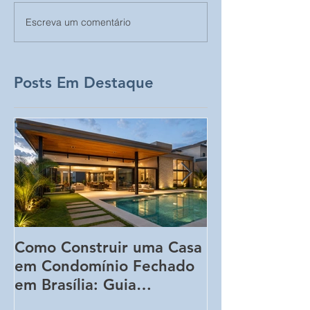
Escreva um comentário
Posts Em Destaque
Como Construir uma Casa
5 Erros Que 
em Condomínio Fechado
Aumentar o C
em Brasília: Guia
Obra Sem Qu
Completo para
Perceba!