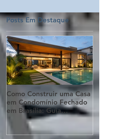
Posts Em Destaque
Como Construir uma Casa
5 Erros Que 
em Condomínio Fechado
Aumentar o C
em Brasília: Guia
Obra Sem Qu
Completo para
Perceba!
Proprietários de Lotes