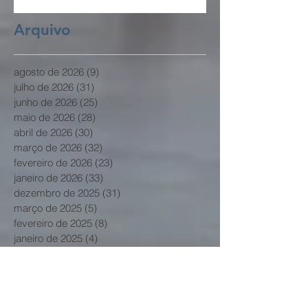
Arquivo
agosto de 2026
(9)
9 posts
julho de 2026
(31)
31 posts
junho de 2026
(25)
25 posts
maio de 2026
(28)
28 posts
abril de 2026
(30)
30 posts
março de 2026
(32)
32 posts
fevereiro de 2026
(23)
23 posts
janeiro de 2026
(33)
33 posts
dezembro de 2025
(31)
31 posts
março de 2025
(5)
5 posts
fevereiro de 2025
(8)
8 posts
janeiro de 2025
(4)
4 posts
dezembro de 2024
(8)
8 posts
novembro de 2024
(12)
12 posts
outubro de 2024
(21)
21 posts