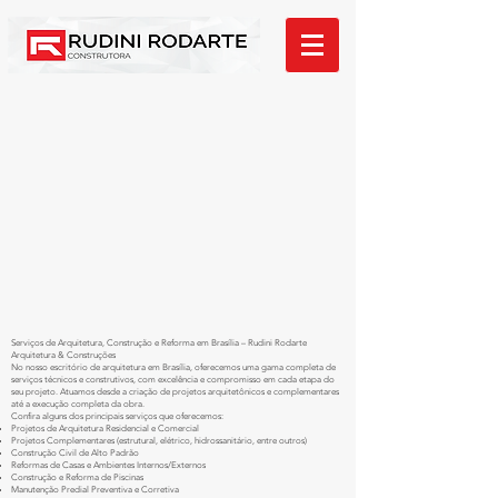
Serviços de Arquitetura, Construção e Reforma em Brasília – Rudini Rodarte
Arquitetura & Construções
No nosso escritório de arquitetura em Brasília, oferecemos uma gama completa de
serviços técnicos e construtivos, com excelência e compromisso em cada etapa do
seu projeto. Atuamos desde a criação de projetos arquitetônicos e complementares
até a execução completa da obra.
Confira alguns dos principais serviços que oferecemos:
Projetos de Arquitetura Residencial e Comercial
Projetos Complementares (estrutural, elétrico, hidrossanitário, entre outros)
Construção Civil de Alto Padrão
Reformas de Casas e Ambientes Internos/Externos
Construção e Reforma de Piscinas
Manutenção Predial Preventiva e Corretiva