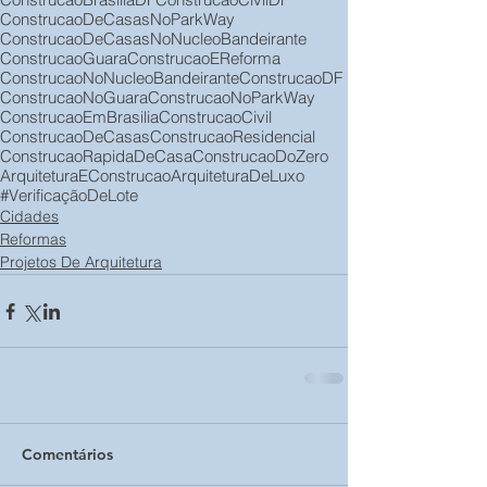
ConstrucaoDeCasasNoParkWay
ConstrucaoDeCasasNoNucleoBandeirante
ConstrucaoGuara
ConstrucaoEReforma
ConstrucaoNoNucleoBandeirante
ConstrucaoDF
ConstrucaoNoGuara
ConstrucaoNoParkWay
ConstrucaoEmBrasilia
ConstrucaoCivil
ConstrucaoDeCasas
ConstrucaoResidencial
ConstrucaoRapidaDeCasa
ConstrucaoDoZero
ArquiteturaEConstrucao
ArquiteturaDeLuxo
#VerificaçãoDeLote
Cidades
Reformas
Projetos De Arquitetura
Comentários