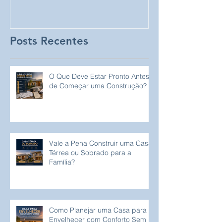
Completo para
Perceba!
Proprietários de Lotes
Posts Recentes
O Que Deve Estar Pronto Antes
de Começar uma Construção?
Vale a Pena Construir uma Casa
Térrea ou Sobrado para a
Família?
Como Planejar uma Casa para
Envelhecer com Conforto Sem