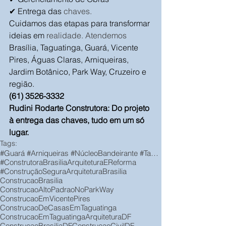
✔ Entrega das 
chaves.
Cuidamos das etapas para transformar 
ideias em 
realidade. Atendemos
Brasília, Taguatinga, Guará, Vicente 
Pires, Águas Claras, Arniqueiras, 
Jardim Botânico, Park Way, Cruzeiro e 
região.
(61) 3526-3332
Rudini Rodarte Construtora: Do projeto 
à entrega das chaves, tudo em um só 
lugar.
Tags:
#Guará #Arniqueiras #NúcleoBandeirante #Taguatinga #VicentePires #ParkWay #JardimBotânico
#ConstrutoraBrasilia
ArquiteturaEReforma
#ConstruçãoSegura
ArquiteturaBrasilia
ConstrucaoBrasilia
ConstrucaoAltoPadraoNoParkWay
ConstrucaoEmVicentePires
ConstrucaoDeCasasEmTaguatinga
ConstrucaoEmTaguatinga
ArquiteturaDF
ConstrucaoBrasiliaDF
ConstrucaoCivilDF