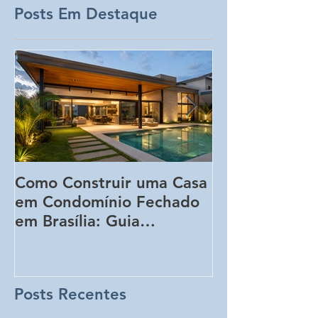
Posts Em Destaque
Como Construir uma Casa
5 Erros Que 
em Condomínio Fechado
Aumentar o C
em Brasília: Guia
Obra Sem Qu
Completo para
Perceba!
Proprietários de Lotes
Posts Recentes