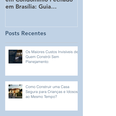
em Brasília: Guia
Obra Sem Qu
Completo para
Perceba!
Proprietários de Lotes
Posts Recentes
Os Maiores Custos Invisíveis de
Quem Constrói Sem
Planejamento:
Como Construir uma Casa
Segura para Crianças e Idosos
ao Mesmo Tempo?