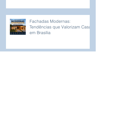
Fachadas Modernas:
Tendências que Valorizam Casas
em Brasília
Arquivo
agosto de 2026
(7)
7 posts
julho de 2026
(31)
31 posts
junho de 2026
(25)
25 posts
maio de 2026
(28)
28 posts
abril de 2026
(30)
30 posts
março de 2026
(32)
32 posts
fevereiro de 2026
(23)
23 posts
janeiro de 2026
(33)
33 posts
dezembro de 2025
(31)
31 posts
março de 2025
(5)
5 posts