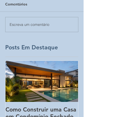
Comentários
Escreva um comentário
Posts Em Destaque
Como Construir uma Casa
5 Erros Que 
em Condomínio Fechado
Aumentar o C