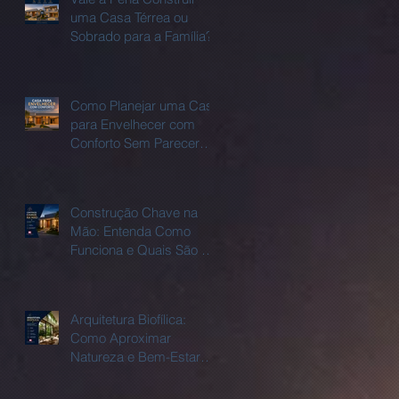
uma Casa Térrea ou
Sobrado para a Família?
Como Planejar uma Casa
para Envelhecer com
Conforto Sem Parecer
uma casa adaptada?
Construção Chave na
Mão: Entenda Como
Funciona e Quais São as
Vantagens.
Arquitetura Biofílica:
Como Aproximar
Natureza e Bem-Estar
Dentro de Casa