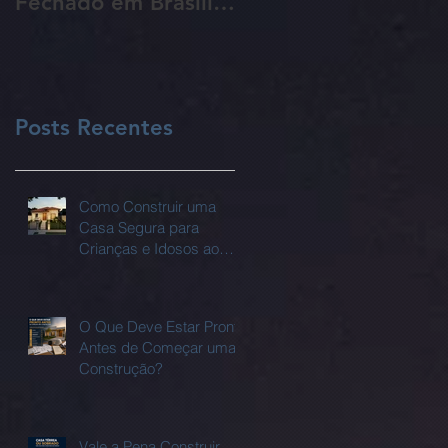
Fechado em Brasília:
da Sua Obra Sem
Guia Completo para
Que Você Perceba!
Proprietários de
Lotes
Posts Recentes
Como Construir uma
Casa Segura para
Crianças e Idosos ao
Mesmo Tempo?
O Que Deve Estar Pronto
Antes de Começar uma
Construção?
Vale a Pena Construir