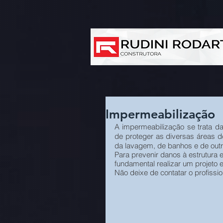
Impermeabilização
A impermeabilização se trata da
de proteger as diversas áreas 
da lavagem, de banhos e de outr
Para prevenir danos à estrutura e
fundamental realizar um projeto 
Não deixe de contatar o profissio