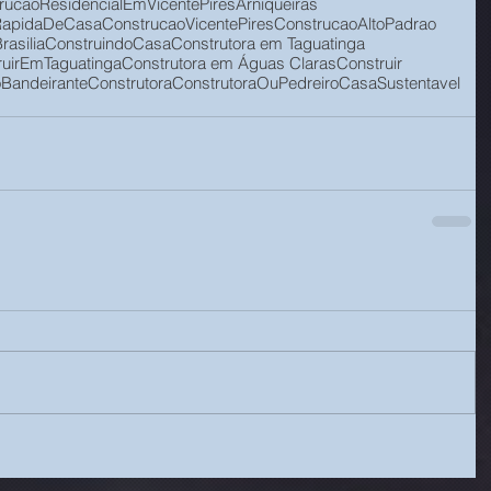
rucaoResidencialEmVicentePires
Arniqueiras
RapidaDeCasa
ConstrucaoVicentePires
ConstrucaoAltoPadrao
rasilia
ConstruindoCasa
Construtora em Taguatinga
ruirEmTaguatinga
Construtora em Águas Claras
Construir
Bandeirante
Construtora
ConstrutoraOuPedreiro
CasaSustentavel