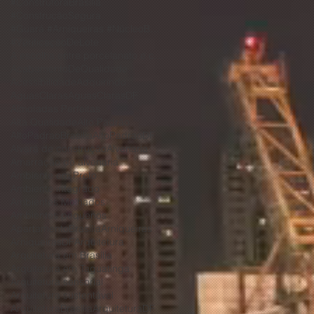
#ConstrutoraBrasilia
#ConstruçãoSegura
#Guará #Arniqueiras #NúcleoBandeirante #Taguatinga #VicentePires #ParkWay #JardimBotânico
#VerificaçãoDeLote
A escolha entre porcelanato e cerâmica depende de diversos fatores
AcabamentoDeQualidade
Acessibilidade
Adquirindo
AguasClaras
AguasClarasDF
Almofadas Perfeitas
Alta Qualidade
Alto Padrão
AltoPadraoBrasilia
AltoPadraoDF
Alvará de construção
Alvenaria
Amarração de alvenaria
Ambiente em Preto
Ambiente integrado
Ambientes Molhados
Ambientes pequenos
ApartamentoBrasilia
Arniqueiras
ArniqueirasDF
Arquitetura
Arquitetura em Brasília
Arquitetura em Taguatinga
Arquitetura sensorial
Arquitetura sustentável
ArquiteturaBrasilia
ArquiteturaDF