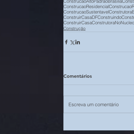
ConstrucaoAltoPadraoBrasilia
Const
ConstrucaoResidencial
Construcao
ConstrucaoSustentavel
ConstrutoraB
ConstruirCasaDF
Construindo
Const
ConstruirCasa
ConstrutoraNoNucleo
Construção
Comentários
Escreva um comentário