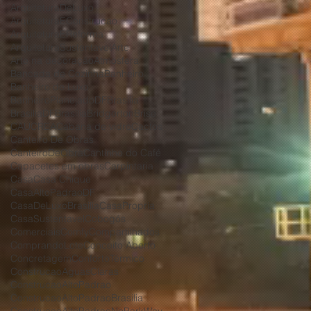
ArquiteturaDeLuxo
ArquiteturaEConstrucao
ArquiteturaEReforma
ArquiteturaSustentavel
Arte
Arte na decoração
Atmosfera
Bancada de Cozinha
Banheiro
Banheiro de Luxo
BanheiroPlanejadoDF
Brasilia
BrasiliaDF
Brasília
Bridgerton
Brise
CAU
CREA
Cabana de vidro
Cactos
Canteiro De Obras
CanteiroDeObra
Cantinho do Café
Capacetes em obras
Carpintaria
Casa
Casa Chique
CasaAltoPadraoDF
CasaDeLuxoBrasilia
CasaPropria
CasaSustentavel
Cobogós
Comerciais
Comfy
Compartilhados
ComprandoLote
Conceito Aberto
Concretagem
ConfortoTérmico
ConstrucaoAguasClaras
ConstrucaoAltoPadrao
ConstrucaoAltoPadraoBrasilia
ConstrucaoAltoPadraoNoParkWay