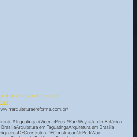
genharia
#prevenção
#projeto
tora
www.rrarquiteturaereforma.com.br/
rante #Taguatinga #VicentePires #ParkWay #JardimBotânico
Brasilia
Arquitetura em Taguatinga
Arquitetura em Brasília
niqueirasDF
ConstrutoraDF
ConstrucaoNoParkWay