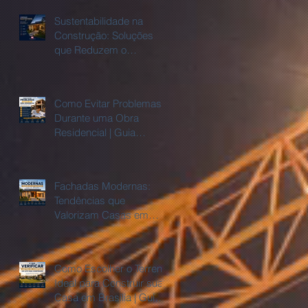
Sustentabilidade na
Construção: Soluções
que Reduzem o
Consumo de Água e
Energia
Como Evitar Problemas
Durante uma Obra
Residencial | Guia
Completo
Fachadas Modernas:
Tendências que
Valorizam Casas em
Brasília
Como Escolher o Terreno
Ideal para Construir sua
Casa em Brasília | Guia