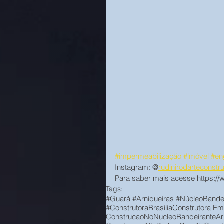
#impermeabilização
#imóvel
#en
Instagram: @
rudinirodarteconstru
Para saber mais acesse https://
Tags:
#Guará #Arniqueiras #NúcleoBandei
#ConstrutoraBrasilia
Construtora Em 
ConstrucaoNoNucleoBandeirante
Ar