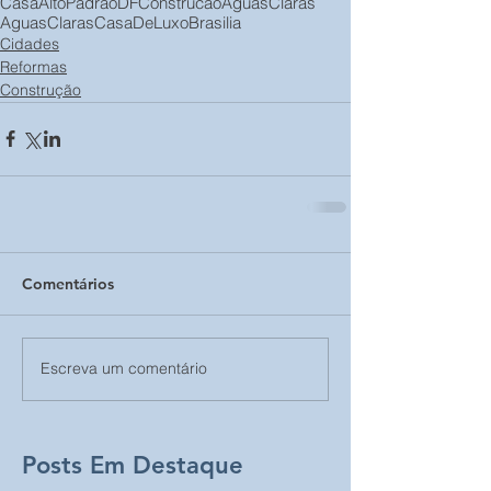
CasaAltoPadraoDF
ConstrucaoAguasClaras
AguasClaras
CasaDeLuxoBrasilia
Cidades
Reformas
Construção
Comentários
Escreva um comentário
Posts Em Destaque