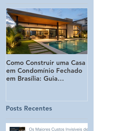
Como Construir uma Casa
5 Erros Que 
em Condomínio Fechado
Aumentar o C
em Brasília: Guia
Obra Sem Qu
Completo para
Perceba!
Proprietários de Lotes
Posts Recentes
Os Maiores Custos Invisíveis de