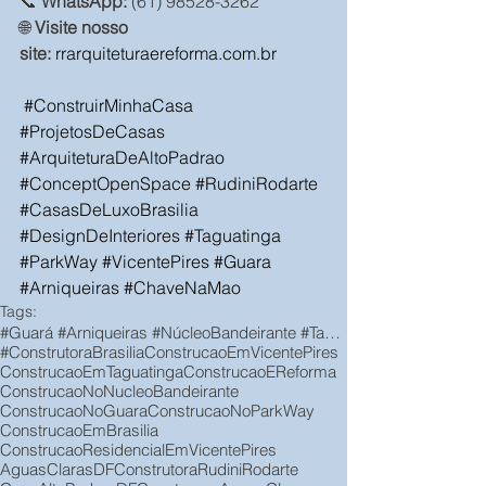
📞 
WhatsApp:
 (61) 98528-3262   
🌐 
Visite nosso 
site:
rrarquiteturaereforma.com.br
#ConstruirMinhaCasa
#ProjetosDeCasas
#ArquiteturaDeAltoPadrao
#ConceptOpenSpace
#RudiniRodarte
#CasasDeLuxoBrasilia
#DesignDeInteriores
#Taguatinga
#ParkWay
#VicentePires
#Guara
#Arniqueiras
#ChaveNaMao
Tags:
#Guará #Arniqueiras #NúcleoBandeirante #Taguatinga #VicentePires #ParkWay #JardimBotânico
#ConstrutoraBrasilia
ConstrucaoEmVicentePires
ConstrucaoEmTaguatinga
ConstrucaoEReforma
ConstrucaoNoNucleoBandeirante
ConstrucaoNoGuara
ConstrucaoNoParkWay
ConstrucaoEmBrasilia
ConstrucaoResidencialEmVicentePires
AguasClarasDF
ConstrutoraRudiniRodarte