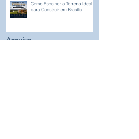
Como Escolher o Terreno Ideal
para Construir em Brasília
Arquivo
agosto de 2026
(5)
5 posts
julho de 2026
(31)
31 posts
junho de 2026
(25)
25 posts
maio de 2026
(28)
28 posts
abril de 2026
(30)
30 posts
março de 2026
(32)
32 posts
fevereiro de 2026
(23)
23 posts
janeiro de 2026
(33)
33 posts
dezembro de 2025
(31)
31 posts
março de 2025
(5)
5 posts
fevereiro de 2025
(8)
8 posts
janeiro de 2025
(4)
4 posts