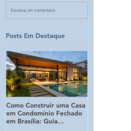
Escreva um comentário
Posts Em Destaque
Como Construir uma Casa
5 Erros Que 
em Condomínio Fechado
Aumentar o C
em Brasília: Guia
Obra Sem Qu
Completo para
Perceba!