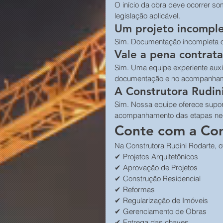
O início da obra deve ocorrer s
legislação aplicável.
Um projeto incomple
Sim. Documentação incompleta o
Vale a pena contrat
Sim. Uma equipe experiente auxil
documentação e no acompanham
A Construtora Rudin
Sim. Nossa equipe oferece supor
acompanhamento das etapas nec
Conte com a Con
Na Construtora Rudini Rodarte, 
✔ Projetos Arquitetônicos
✔ Aprovação de Projetos
✔ Construção Residencial
✔ Reformas
✔ Regularização de Imóveis
✔ Gerenciamento de Obras
✔ Entrega das chaves.