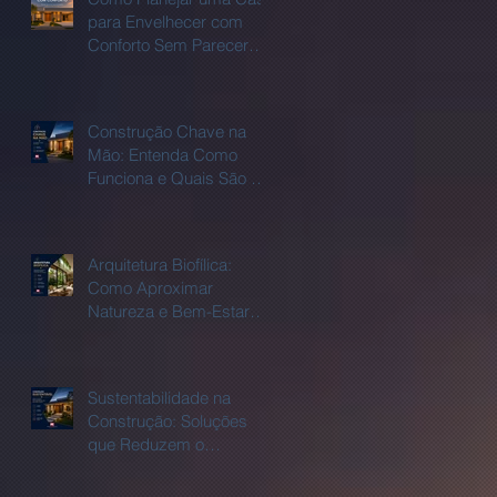
para Envelhecer com
Conforto Sem Parecer
uma casa adaptada?
Construção Chave na
Mão: Entenda Como
Funciona e Quais São as
Vantagens.
Arquitetura Biofílica:
Como Aproximar
Natureza e Bem-Estar
Dentro de Casa
Sustentabilidade na
Construção: Soluções
que Reduzem o
Consumo de Água e
Energia