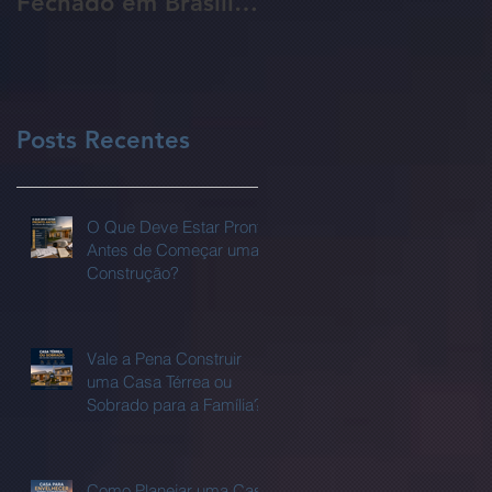
Fechado em Brasília:
da Sua Obra Sem
Guia Completo para
Que Você Perceba!
Proprietários de
Lotes
Posts Recentes
O Que Deve Estar Pronto
Antes de Começar uma
Construção?
Vale a Pena Construir
uma Casa Térrea ou
Sobrado para a Família?
Como Planejar uma Casa