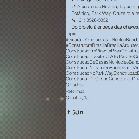
📍 Atendemos Brasília, Taguating
Botânico, Park Way, Cruzeiro e re
📞 (61) 3526-3332
Do projeto à entrega das chaves,
Tags:
#Guará #Arniqueiras #NúcleoBandei
#ConstrutoraBrasilia
Brasilia
Arquite
ConstrucaoEmVicentePires
Constru
ConstrucaoBrasiliaDF
Alto Padrão
Co
ConstrucaoDeCasasNoNucleoBande
ConstrucaoNoNucleoBandeirante
Ar
ConstrucaoNoParkWay
ConstrucaoE
ConstrucaoDeCasas
ConstrucaoDo
Cidades
Reformas
Construção