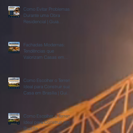
Como Evitar Problemas
Durante uma Obra
Residencial | Guia
Completo
Fachadas Modernas:
Tendências que
Valorizam Casas em
Brasília
Como Escolher o Terreno
Ideal para Construir sua
Casa em Brasília | Guia
Completo
Como Escolher o Terreno
Ideal para Construir em
Brasília