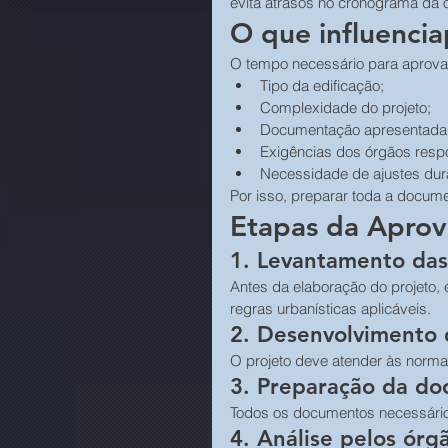
evita atrasos no cronograma da 
O que influenci
O tempo necessário para aprovaçã
Tipo da edificação;
Complexidade do projeto;
Documentação apresentada
Exigências dos órgãos resp
Necessidade de ajustes dura
Por isso, preparar toda a docume
Etapas da Aprov
1. Levantamento das
Antes da elaboração do projeto, 
regras urbanísticas aplicáveis.
2. Desenvolvimento 
O projeto deve atender às normas
3. Preparação da d
Todos os documentos necessário
4. Análise pelos ór