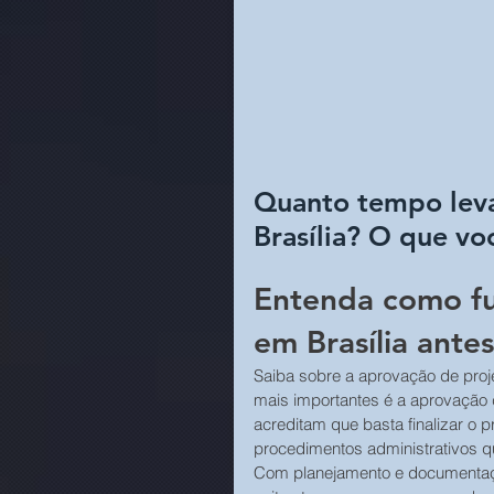
Quanto tempo leva
Brasília? O que vo
Entenda como fu
em Brasília antes
Saiba sobre a aprovação de proj
mais importantes é a aprovação 
acreditam que basta finalizar o p
procedimentos administrativos 
Com planejamento e documentação