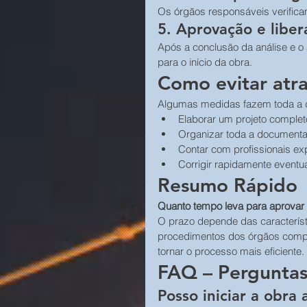
Os órgãos responsáveis verifica
5. Aprovação e liber
Após a conclusão da análise e o
para o início da obra.
Como evitar atr
Algumas medidas fazem toda a d
Elaborar um projeto complet
Organizar toda a documenta
Contar com profissionais ex
Corrigir rapidamente eventu
Resumo Rápido
Quanto tempo leva para aprovar 
O prazo depende das característ
procedimentos dos órgãos compe
tornar o processo mais eficiente.
FAQ – Perguntas
Posso iniciar a obra