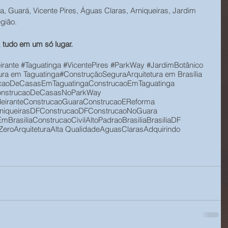
a, Guará, Vicente Pires, Águas Claras, Arniqueiras, Jardim 
gião.
 tudo em um só lugar.
rante #Taguatinga #VicentePires #ParkWay #JardimBotânico
tura em Taguatinga
#ConstruçãoSegura
Arquitetura em Brasília
caoDeCasasEmTaguatinga
ConstrucaoEmTaguatinga
nstrucaoDeCasasNoParkWay
irante
ConstrucaoGuara
ConstrucaoEReforma
niqueirasDF
ConstrucaoDF
ConstrucaoNoGuara
mBrasilia
ConstrucaoCivil
AltoPadraoBrasilia
BrasiliaDF
Zero
Arquitetura
Alta Qualidade
AguasClaras
Adquirindo